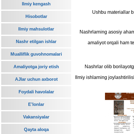
Ilmiy kengash
Ushbu materiallar b
Hisobotlar
Ilmiy mahsulotlar
Nashrlarning asosiy ahamiy
Nashr etilgan ishlar
amaliyot orqali ham te
Mualliflik guvohnomalari
Nashrlar olib borilayot
Amaliyotga joriy etish
Ilmiy ishlarning joylashtiri
AJlar uchun axborot
Foydali havolalar
E’lonlar
Vakansiyalar
Qayta aloqa