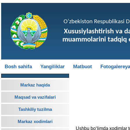
O‘zbekiston Respublikasi Da
Xususiylashtirish va d
muammolarini tadqiq e
Bosh sahifa
Yangiliklar
Matbuot
Fotogalerey
Markaz haqida
Maqsad va vazifalari
Tashkiliy tuzilma
Markaz xodimlari
Ushbu bo‘limda xodimlar to