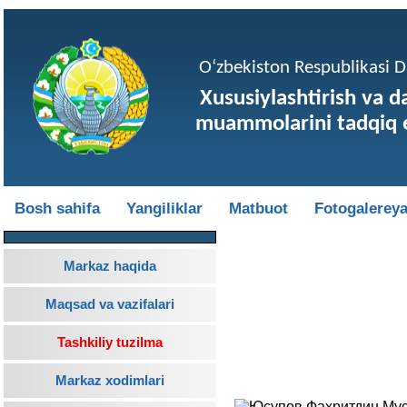
O‘zbekiston Respublikasi Da
Xususiylashtirish va d
muammolarini tadqiq e
Bosh sahifa
Yangiliklar
Matbuot
Fotogalerey
Markaz haqida
Maqsad va vazifalari
Tashkiliy tuzilma
Markaz xodimlari