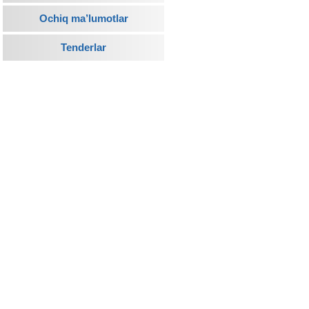
Ochiq ma’lumotlar
Tenderlar