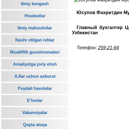
Ilmiy kengash
Юсупов Фахритдин М
Hisobotlar
Главный бухгалтер Ц
Ilmiy mahsulotlar
Узбекистан
Nashr etilgan ishlar
Телефон:
259-21-64
Mualliflik guvohnomalari
Amaliyotga joriy etish
AJlar uchun axborot
Foydali havolalar
E’lonlar
Vakansiyalar
Qayta aloqa