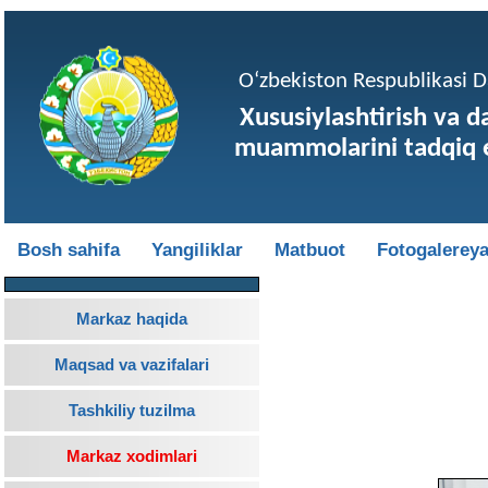
O‘zbekiston Respublikasi Da
Xususiylashtirish va d
muammolarini tadqiq e
Bosh sahifa
Yangiliklar
Matbuot
Fotogalerey
Markaz haqida
Maqsad va vazifalari
Tashkiliy tuzilma
Markaz xodimlari