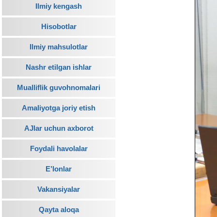
Ilmiy kengash
Hisobotlar
Ilmiy mahsulotlar
Nashr etilgan ishlar
Mualliflik guvohnomalari
Amaliyotga joriy etish
AJlar uchun axborot
Foydali havolalar
E’lonlar
Vakansiyalar
Qayta aloqa