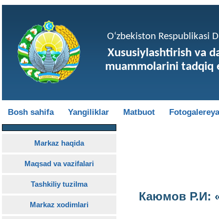
O‘zbekiston Respublikasi Da
Xususiylashtirish va d
muammolarini tadqiq e
Bosh sahifa
Yangiliklar
Matbuot
Fotogalerey
Markaz haqida
Maqsad va vazifalari
Tashkiliy tuzilma
Каюмов Р.И:
Markaz xodimlari