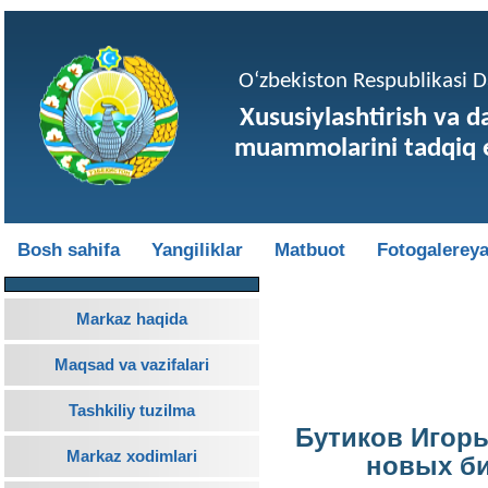
O‘zbekiston Respublikasi Da
Xususiylashtirish va d
muammolarini tadqiq e
Bosh sahifa
Yangiliklar
Matbuot
Fotogalerey
Markaz haqida
Maqsad va vazifalari
Tashkiliy tuzilma
Бутиков Игор
Markaz xodimlari
новых би