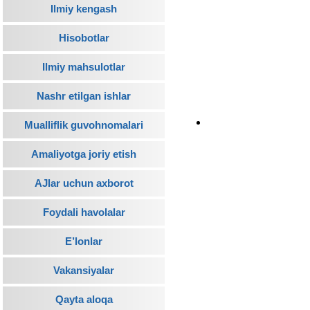
Ilmiy kengash
Hisobotlar
Ilmiy mahsulotlar
Nashr etilgan ishlar
Mualliflik guvohnomalari
Amaliyotga joriy etish
AJlar uchun axborot
Foydali havolalar
E’lonlar
Vakansiyalar
Qayta aloqa