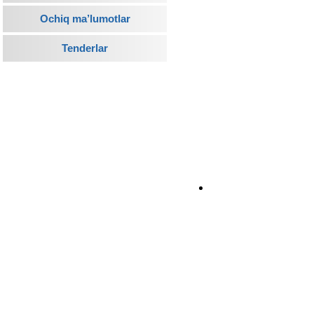
Ochiq ma’lumotlar
Tenderlar