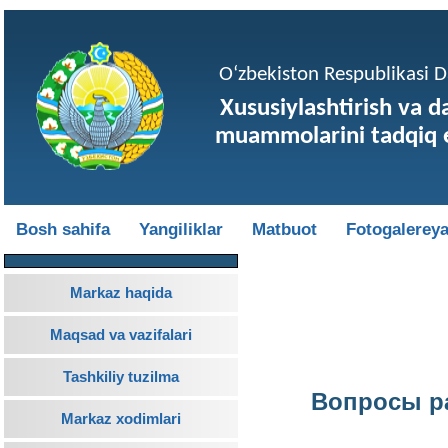
O‘zbekiston Respublikasi Da
Xususiylashtirish va d
muammolarini tadqiq e
Bosh sahifa
Yangiliklar
Matbuot
Fotogalerey
Markaz haqida
Maqsad va vazifalari
Tashkiliy tuzilma
Вопросы р
Markaz xodimlari