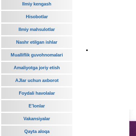
Ilmiy kengash
Hisobotlar
Ilmiy mahsulotlar
Nashr etilgan ishlar
Mualliflik guvohnomalari
Amaliyotga joriy etish
AJlar uchun axborot
Foydali havolalar
E’lonlar
Vakansiyalar
Qayta aloqa