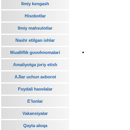
Ilmiy kengash
Hisobotlar
Ilmiy mahsulotlar
Nashr etilgan ishlar
Mualliflik guvohnomalari
Amaliyotga joriy etish
AJlar uchun axborot
Foydali havolalar
E’lonlar
Vakansiyalar
Qayta aloqa