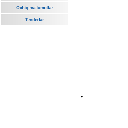
Ochiq ma’lumotlar
Tenderlar