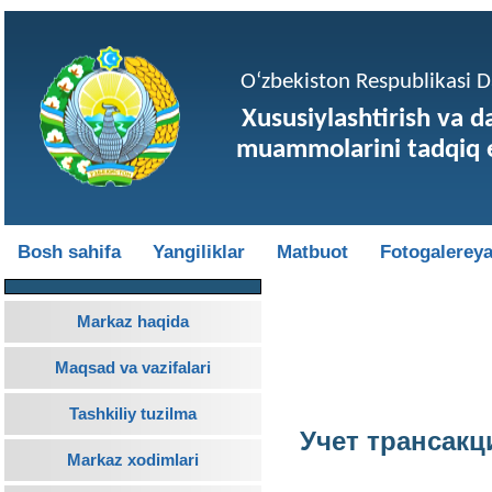
O‘zbekiston Respublikasi Da
Xususiylashtirish va d
muammolarini tadqiq e
Bosh sahifa
Yangiliklar
Matbuot
Fotogalerey
Markaz haqida
Maqsad va vazifalari
Tashkiliy tuzilma
Учет трансакц
Markaz xodimlari