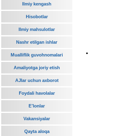
Ilmiy kengash
Hisobotlar
Ilmiy mahsulotlar
Nashr etilgan ishlar
Mualliflik guvohnomalari
Amaliyotga joriy etish
AJlar uchun axborot
Foydali havolalar
E’lonlar
Vakansiyalar
Qayta aloqa