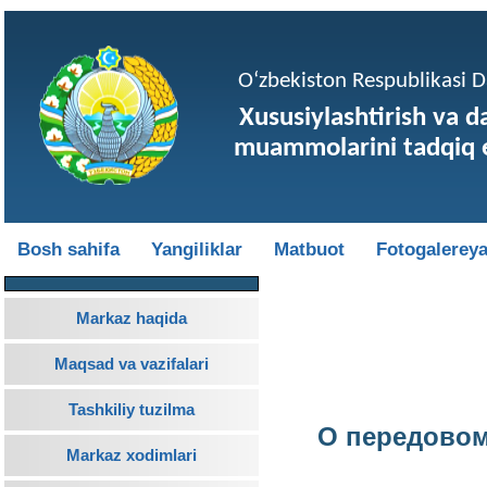
O‘zbekiston Respublikasi Da
Xususiylashtirish va d
muammolarini tadqiq e
Bosh sahifa
Yangiliklar
Matbuot
Fotogalerey
Markaz haqida
Maqsad va vazifalari
Tashkiliy tuzilma
О передовом
Markaz xodimlari