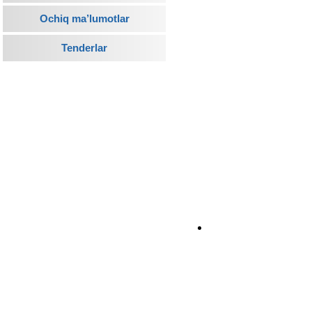
Ochiq ma’lumotlar
Tenderlar