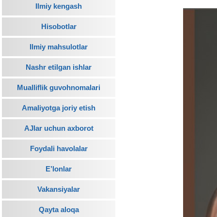
Ilmiy kengash
Hisobotlar
Ilmiy mahsulotlar
Nashr etilgan ishlar
Mualliflik guvohnomalari
Amaliyotga joriy etish
AJlar uchun axborot
Foydali havolalar
E’lonlar
Vakansiyalar
Qayta aloqa