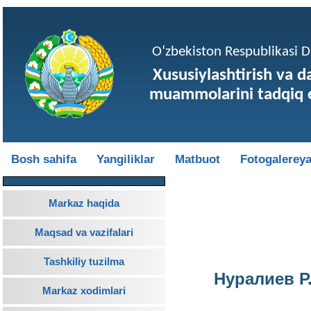
O‘zbekiston Respublikasi Da
Xususiylashtirish va d
muammolarini tadqiq e
Bosh sahifa
Yangiliklar
Matbuot
Fotogalerey
Markaz haqida
Maqsad va vazifalari
Tashkiliy tuzilma
Нуралиев Р
Markaz xodimlari