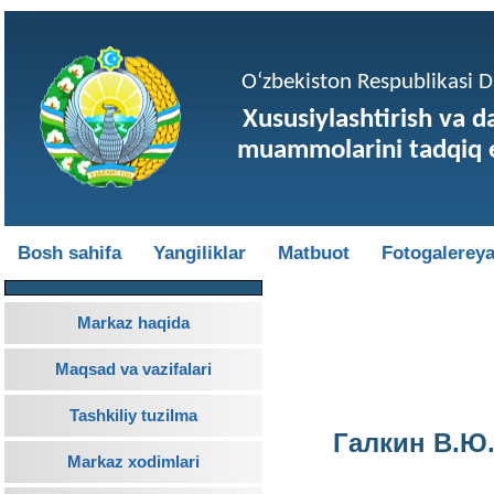
O‘zbekiston Respublikasi Da
Xususiylashtirish va d
muammolarini tadqiq e
Bosh sahifa
Yangiliklar
Matbuot
Fotogalerey
Markaz haqida
Maqsad va vazifalari
Tashkiliy tuzilma
Галкин В.Ю
Markaz xodimlari