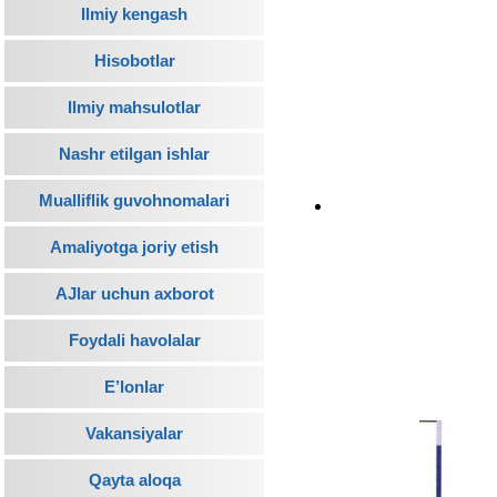
Ilmiy kengash
Hisobotlar
Ilmiy mahsulotlar
Nashr etilgan ishlar
Mualliflik guvohnomalari
Amaliyotga joriy etish
AJlar uchun axborot
Foydali havolalar
E’lonlar
Vakansiyalar
Qayta aloqa