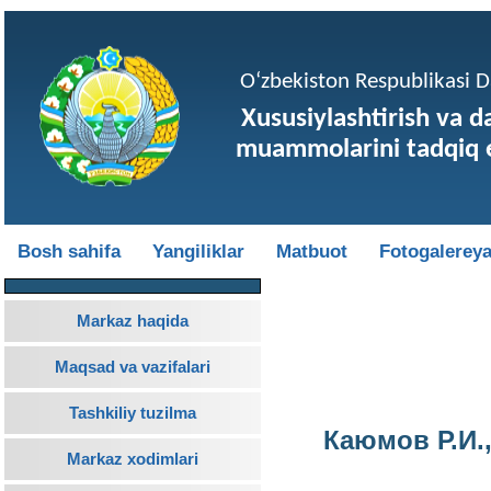
O‘zbekiston Respublikasi Da
Xususiylashtirish va d
muammolarini tadqiq e
Bosh sahifa
Yangiliklar
Matbuot
Fotogalerey
Markaz haqida
Maqsad va vazifalari
Tashkiliy tuzilma
Каюмов Р.И.
Markaz xodimlari