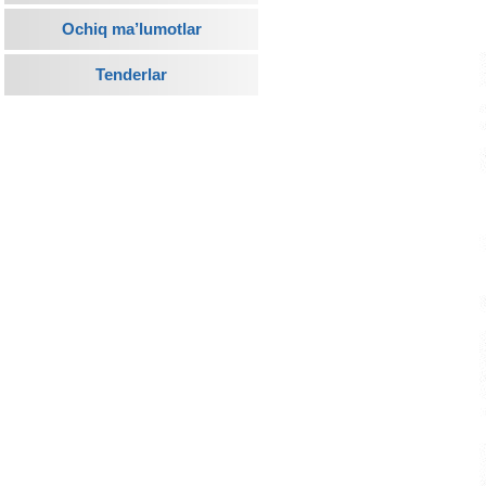
Ochiq ma’lumotlar
Tenderlar