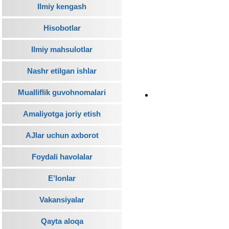
Ilmiy kengash
Hisobotlar
Ilmiy mahsulotlar
Nashr etilgan ishlar
Mualliflik guvohnomalari
Amaliyotga joriy etish
AJlar uchun axborot
Foydali havolalar
E’lonlar
Vakansiyalar
Qayta aloqa