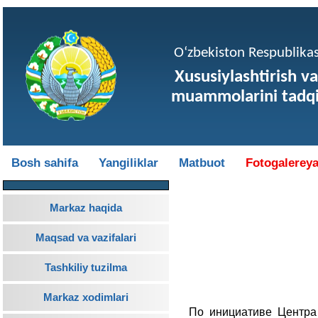
O‘zbekiston Respublikasi
Xususiylashtirish va
muammolarini tadqi
Bosh sahifa
Yangiliklar
Matbuot
Fotogalerey
Markaz haqida
Maqsad va vazifalari
Tashkiliy tuzilma
Markaz xodimlari
По инициативе Центра