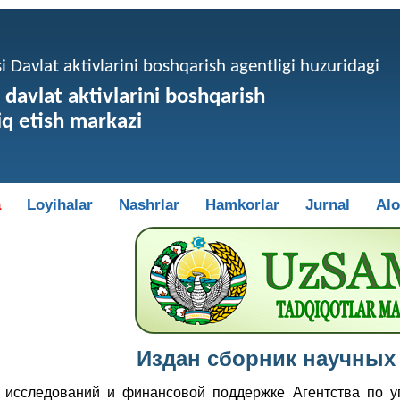
 Davlat aktivlarini boshqarish agentligi huzuridagi
 davlat aktivlarini boshqarish
q etish markazi
a
Loyihalar
Nashrlar
Hamkorlar
Jurnal
Al
Издан сборник научных
 исследований и финансовой поддержке Агентства по у