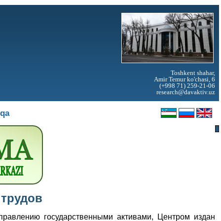
Toshkent shahar,
Amir Temur ko'chasi, 6
(+998 71) 259-21-06
research@davaktiv.uz
oqa
 трудов
правлению государственными активами, Центром издан