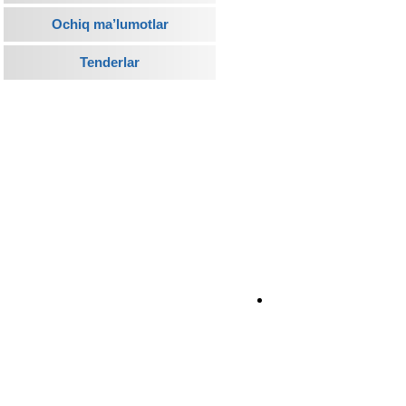
Ochiq ma’lumotlar
Tenderlar