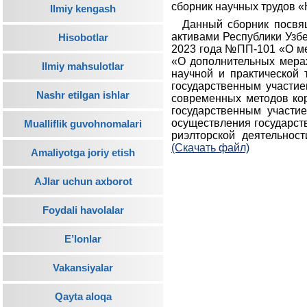
сборник научных трудов 
Ilmiy kengash
Данный сборник посвя
активами Республики Узб
Hisobotlar
2023 года №ПП-101 «О ме
«О дополнительных мерах
Ilmiy mahsulotlar
научной и практической
государственным участие
Nashr etilgan ishlar
современных методов кор
государственным участи
осуществления государст
Mualliflik guvohnomalari
риэлторской деятельнос
(Скачать файл)
Amaliyotga joriy etish
AJlar uchun axborot
Foydali havolalar
E’lonlar
Vakansiyalar
Qayta aloqa