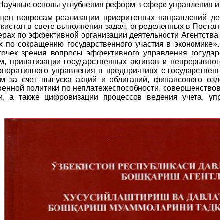
«Научные основы углубления реформ в сфере управления и
щен вопросам реализации приоритетных направлений дея
екистан в свете выполнения задач, определенных в Постан
рах по эффективной организации деятельности Агентств
 по сокращению государственного участия в экономике»
 точек зрения вопросы эффективного управления госуда
м, приватизации государственных активов и непрерывног
поративного управления в предприятиях с государствен
ем за счет выпуска акций и облигаций, финансового оз
венной политики по неплатежеспособности, совершенствов
ти, а также цифровизации процессов ведения учета, уп